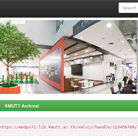
KMUTT Archival
https://modps71.lib.kmutt.ac.th/xmlui//handle/123456789/