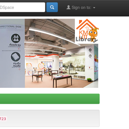
Sign on to:
723