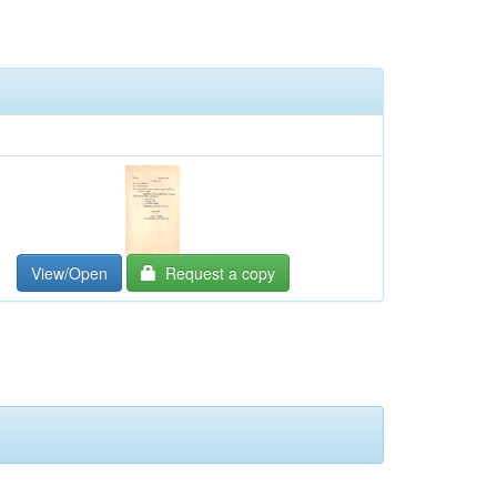
View/Open
Request a copy