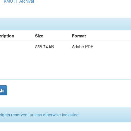
KMUTT Archival
ription
Size
Format
258.74 kB
Adobe PDF
rights reserved, unless otherwise indicated.